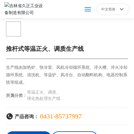
中文简体
Российская
网站首页
English
中文简体
关于我们
推杆式等温正火、调质生产线
产品展示
生产线由加热炉、快冷室、风机冷却循环系统、淬火槽、淬火冷却
新闻动态
循环系统、清洗机、等温炉、风冷台、自动翻料机构、电器控制系
统等组成。
营销服务
等温正火、调质、
所属分类：
球化热处理生产线
人才招聘
0431-85737997
产品咨询：
联系我们