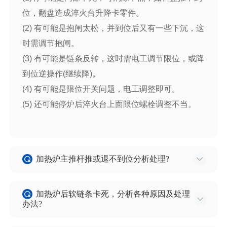
位，翻盘造成淬火台升降卡零件。
(2) 有可能是抱闸太松，并到位后又有一些下沉，这
时需调节抱闸。
(3) 有可能是链条反转，这时需电工调节限位，或降
到位逆操作(继续降)。
(4) 有可能是限位开关问题，电工调整即可。
(5) 还可能停炉后淬火台上面限位螺栓调整不当。
加热炉主推杆推或退不到位分析处理?
可能产生的原因有：炉内，如果有零件或其它东西
别卡，主推杆如果自身损坏如：小轴、滚珠或导向
加热炉后软链条卡死，分析各种原因及处理
办法?
键脱落推杆变形，背帽松脱等原因。另外，联轴
节、减速器限位出现故障也会出现退不到位的现
可能出现的原因有：