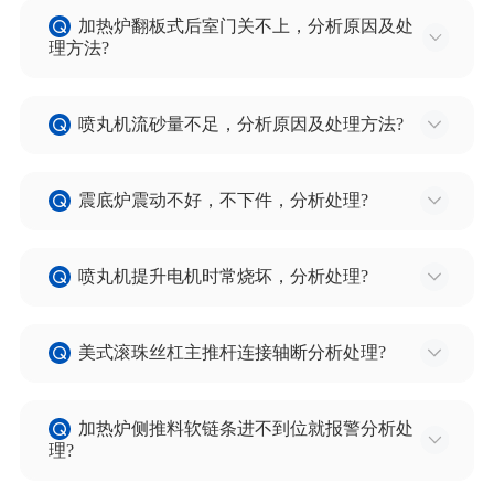
象。
加热炉翻板式后室门关不上，分析原因及处
1) 炉内导轨损坏卡住，或掉的零件其它杂物卡死。
理方法?
2) 软链本身长期磨损严重也会使之卡死。
可能原因有：翻板式后室门是由气缸带动
3) 有时因电器原因出现问题，而没有及时把软链条
喷丸机流砂量不足，分析原因及处理方法?
1)气缸问题，缸杆漏气或活塞窜气。
盘出炉内时间长受热也会涨死。
2)气阀问题，窜气或阀芯卡。
4) 更换H型导轨后，两节导轨若在升温膨胀后缝隙
可能有：
3)炉门吊耳开焊或轴磨损。
过大时，也能导致捌卡。
震底炉震动不好，不下件，分析处理?
1)提升机构出现问题，提沙量少，可能砂斗少，可
处理方法：
5) 若更换推头没修磨圆角也会导致捌卡。处理时采
增补。
可能是：
1)气缸问题，可拆修气缸。
用合理办法如能通过撬、抬等办法使之松动恢复正
2)分砂机构有杂物，可清理处理。
喷丸机提升电机时常烧坏，分析处理?
1)凸轮磨损严重，更换凸轮处理。
2)气阀问题，可调整或更换换向阀。
常，或取下销子推头，把软链条盘出，如是链条问
3)流沙管阻塞，可清理处理。
2)底板变形，更换处理。或底板上附者件过多，在
1) 提升皮带跑偏，有卡捌现象，可调整处理。
3)如是炉门自吊耳或轴磨损，可做相应处理。
题可做相应处理。如是导轨问题能处理时可用相应
4)转台括砂板严重磨损变形，使砂子循环受阻也会
高温下产生粘性物质。
美式滚珠丝杠主推杆连接轴断分析处理?
2) 提升沙斗数量严重不足，积沙多，可补沙斗。
耐热钢棒板料替代损坏导轨，不能处理只有停炉修
出现这种现象，可更换或校正处理。
3)滚珠不合适，更换处理。
3) 提升机上部或下部有杂物卡捌，可清理处理。
理，也可以对推头进行修磨。
1) 限位不好用，进或退到位不停。调整限位或更换
4)枕子位置不当，校正处理。
4) 电机过流，过载等保护失灵或电机选择太小或反
加热炉侧推料软链条进不到位就报警分析处
小轴。
5)导向不合适，校正处理。
理?
转。
2) 主推杆自身结构上在连接轴处最薄弱，当新组装
6)支承轮及四个导向轮位置不正确，调整处理。