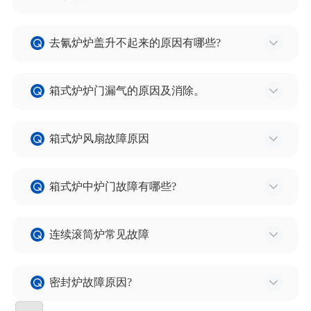
是轴孔间隙处，
氰化炉淬火台不能升或升部到位，主要是由于油缸
如排除轴弯的可能，主要是石棉绳密封不严 。改进
去氰炉炉盖升不起来的原因有哪些?
活塞杆下落过位，造成进油腔形成真空，回油困
方法为采取用双压盖结构，中间再压紧石棉绳，
难，
这样的改进方法可以使漏 气现象得到解决。
1) 单向阀不好用。
处理方法为油缸下加调整垫片得到合适的速度高
箱式炉炉门漏气的原因及消除。
2) 液压系统压力小(油量不够)。
度，问题 就得到解决。
3) 导柱变形造成捌卡现象。
1) 炉门或炉门框变形，造成密封不严，可更新炉门
箱式炉风扇故障原因
或炉门框。
2) 密封石棉绳老化或破损造成密封不严，更换石棉
1) 最大的原因是风扇叶焊接加工质量不好，经常在
绳。
箱式炉中炉门故障有哪些?
焊口处开焊，风扇叶脱落，
3) 滚轮的位置安装偏差，或滚轮严重磨损，导致密
此时若生产工人发现不及时可导致风扇轴变形，拱
1) 气缸漏气、气阀或气路障碍导致炉门升起无力，
封不严。
顶砖脱落.
连续滚筒炉常见故障
或不动作。
4) 滚轮导向槽位置误差或磨损导致密封不良。
2) 由于炉子结构设计问题，前后炉门贯通式开炉门
2) 链条断，链轮轴变形，轴承磨损或轴承抱死。
1) 滚筒转速不稳。
针对上述原因可采取，更换磨损件，校正变形及误
时可直接进入冷气，对辐射管及风扇寿命均有影响
3) 炉门自身变形，导向板变形或因开焊位置变化。
密封炉故障原因?
2) 滚筒内螺旋不好用，磨损焊接处出现缝隙，零件
差，更换石棉绳，保证密封等 处理方法。
寿命降低。
4) 砖体脱落或其它杂物障碍影响炉门升降。
卡死出不了炉。
1) 卡底板;底板导向块加工尺寸大，材料不好，使用