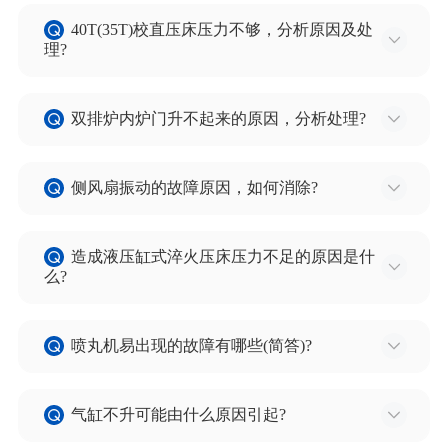
1) 导轨损坏出现卡捌现象，更换导轨处理。若无法
的主推杆使用时，有时各部位摩擦阻力大时就会在
7)底板拉簧调整过紧，过松都会导致震动不理想。
40T(35T)校直压床压力不够，分析原因及处
降温时，可临时用耐热钢棒或板做过桥处理。
小轴处断裂，连接轴有销孔。当长时间使用时销孔
理?
2) 链条自身磨损不灵活，翻身更换处理。
或销磨损，配合不好，也会使之断裂。
主要原因有：
3) 有零件或其它物质在链条槽内。
3) 当推头在炉内严重受阻强行推或超载时也有可能
双排炉内炉门升不起来的原因，分析处理?
1)液压油箱中过滤网堵塞，可清理处理。
4) 其它电气方面原因。
使之断裂。
2)液压泵出现故障，可拆修或更换处理。
5) 推头无倒角，尖角太多。
原因有：
3)电机故障，可拆修或更换处理。
侧风扇振动的故障原因，如何消除?
1) 炉门或炉门框变形。
4)溢流阀或过程控制阀出现故障，可拆修或更换。
2) 轴承研死。
引起侧风扇振动的故障原因有：
5)换向阀出现故障拆修或更换处理。
3) 砖体掉或其它物体卡住。
造成液压缸式淬火压床压力不足的原因是什
1) 轴承磨损引起振动。
6) 压力表自身故障，拆修或更换处理。
么?
4) 两侧链条问题，如链条断，两根链条不平衡等。
2) 风扇轴变形，引起动态不平衡产生振动。
7) 液压油缸出现故障，拆修或更换处理。
处理：修理或更换门及框，清除杂物，更换轴承修
1) 液压系统元件管路漏油引起压力不足。
3) 风扇叶轮、叶片腐蚀或损坏引起动态不平衡产生
8) 电机油泵联轴节松动或键松开。
理链条，保证两根链条节数相 同，连接牢固。
喷丸机易出现的故障有哪些(简答)?
2)压力阀、溢流阀调节位置不到位。
振动。
9) 系统有漏点或堵塞。
3) 油泵磨损间隙过大，油泵出口油压不足。
4) 轴承座，两轴承孔的同轴度超差引起不平衡、振
1) 透平箱内叶片，叶轮、护板磨损。
4) 电机转速不够或反转。
动。
气缸不升可能由什么原因引起?
2) 机壳及流砂管路出现漏点。
5) 系统元件或管中堵塞或通油不畅影响流量，造成
5) 电机轴头弯曲变形。
3) 提升机皮带及砂斗磨损或丢失。