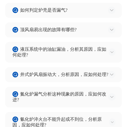
1) 活塞密封件老化或磨损串气，引起气量不足。
压力不足。
6) 因润滑油不足可导致轴承振动或抱死。
4) 转台护板或支架磨损。
如何判定炉壳是否漏气?
2)系统压缩空气压力不足。
6) 油量不足或油质差。
7) 循环水断或水量不足时，可导致轴承超温抱死，
5) 提升机皮带轮及传动轴磨损。
3) 缸杆或缸体变形捌劲。
在进气正常的情况下，如果发现炉内气压过低或发
风扇振动。
6) 透平轴及轴承座，轴承磨损，透平震动。
4) 换向阀故障。
顶风扇易出现的故障有哪些?
现排气孔不排气，则证明某处
8) 风扇座前岩棉挡板或风扇前端隔热碗掉都会引进
7) 转台因掉件卡位，或造成保险肖断，链条断。
5)断电。
有漏气点。在生产中经常使用明火来寻找漏点，因
风扇振动。
1) 常见的故障就是轴承，轴承磨损或由于炉顶温度
6) 润滑差。
炉内气体可燃，遇明火是燃烧。
9) 侧风扇装置与炉体连接处固定不牢也可引起振
液压系统中的油缸漏油，分析其原因，应如
高，润滑不良造成轴 承卡死不转。
何处理?
动。
2) 由于炉内温度太高，气体腐蚀使风扇叶轮与轴联
除：首先，检查安装 的风扇，静平衡和动平衡是否
油缸漏油现象，为液压系统常见故障，造成这种现
结处变细或断掉叶轮，处理应在吊出风扇座后，用
象的原因主要为液压元件的磨损及老化。如铜套的
在规定数值范围内加工的轴承座两轴孔同轴度在规
井式炉风扇振动大，分析原因，应如何处理?
长钩两人对称向上拉可取出风扇。
磨损，皮碗及O型环的老化及磨损。处理方法为更
定数值范围内，这样装出的风扇装置是合格的，其
3) 叶轮腐蚀磨损，或风扇轴磨损。
风扇振动大主要是由于风扇轴弯，或轴承失效造成
换新的铜套 、皮碗、O型环等磨损件。
次，在使用过程中引起的振动，应根据具体情况采
的，处理方法为换轴及轴承，重新调整装配。
氮化炉漏气分析这种现象的原因，应如何改
取更换轴承、更换叶轮、轴，更换轴承座，紧固联
进?
接件，随时注意润滑循环水情况等。
氮化炉漏气，造成氮化炉工作状态不稳定，车间环
氰化炉淬火台不能升起或不到位，分析原
境污染，应该得到彻底解决。氮化炉漏气之处主要
因，应如何处理?