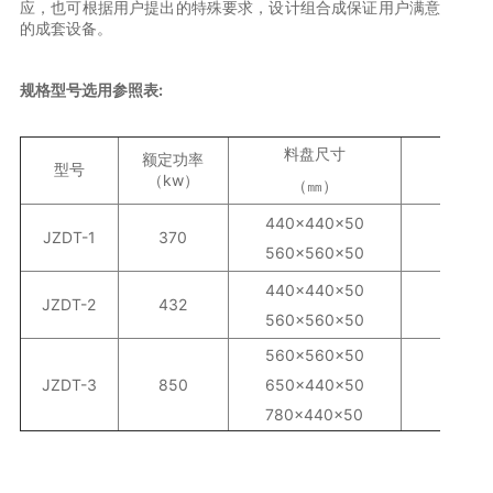
应，也可根据用户提出的特殊要求，设计组合成保证用户满意
的成套设备。
规格型号选用参照表:
料盘尺寸
额定功率
型号
装料高
（kw）
（㎜）
440×440×50
JZDT-1
370
5
560×560×50
440×440×50
JZDT-2
432
5
560×560×50
560×560×50
JZDT-3
850
650×440×50
6
780×440×50